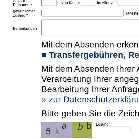
Anzahl
davon Kinder
im Alter von
Personen *
gewünschter
Haltestel
Zustieg *
Bemerkungen
Mit dem Absenden erken
■
Transfergebühren, R
Mit dem Absenden Ihrer A
Verarbeitung Ihrer ang
Bearbeitung Ihrer Anfra
» zur Datenschutzerklär
Bitte geben Sie die Zeic
Lösung: