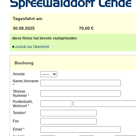
Spreewalddorf Lehde
Tagesfahrt am
30.08.2025
70,00 €
diese Reise hat bereits stattgefunden
■ zurück zur Übersicht
Buchung
Anrede
Name,Vorname
*
Strasse,
Nummer *
Postleitzahl,
Wohnort *
Telefon*
Fax
Email *