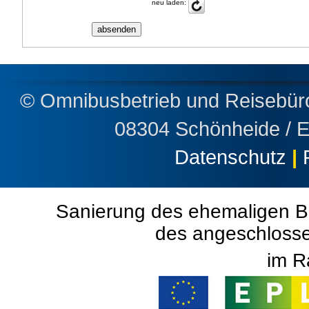
neu laden:
© Omnibusbetrieb und Reisebü
08304 Schönheide / 
Datenschutz
|
Sanierung des ehemaligen B
des angeschloss
im R